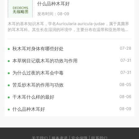
什么品种木耳好
发布时间：08-09
木耳的基本知识木耳，学名Auricularia auricula-judae，属于真菌界
的耳木耳科。其生长在湿润的环境中，主要分布在温带和亚热带地
区。木耳的营养成分丰富，含有蛋白质、氨
07-28
秋木耳对身体有哪些好处
07-31
本草纲目记载木耳的功效与作用
07-31
为什么过夜的木耳会中毒
08-05
苦瓜炒木耳的作用与功效
08-06
干木耳什么样的最好
08-09
什么品种木耳好
关于我们 | 服务承诺 | 安全保障 | 联系我们