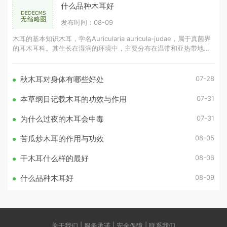
什么品种木耳好
发布时间：08-09
木耳的基本知识木耳，学名Auricularia auricula-judae，属于真菌界
的耳木耳科。其生长在湿润的环境中，主要分布在温带和亚热带地
区。木耳的营养成分丰富，含有蛋白质、氨
07-28
秋木耳对身体有哪些好处
07-31
本草纲目记载木耳的功效与作用
07-31
为什么过夜的木耳会中毒
08-05
苦瓜炒木耳的作用与功效
08-06
干木耳什么样的最好
08-09
什么品种木耳好
关于我们 | 服务承诺 | 安全保障 | 联系我们