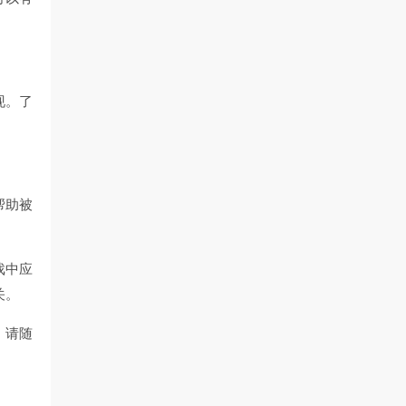
现。了
帮助被
戏中应
关。
，请随