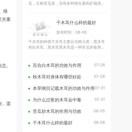
瓜，又称苦瓜菜，含有多种维生素和矿物质。
它富含维生素C、维生素A、维生素B群（如
、移
B1、B2、B3）和矿物质（如钾、钙、镁、铁
至关重
干木耳什么样的最好
发布时间：08-06
干木耳的种类干木耳主要分为两大类：黑木耳
和白木耳。黑木耳黑木耳是一种常见的食用
菌，通常呈现出深黑色或深褐色，质地韧性十
足。黑木耳的营养成分丰富，富含胶
07-28
状态。
百合白木耳的功效与作用
07-28
秋木耳对身体有哪些好处
07-31
本草纲目记载木耳的功效与作用
07-31
为什么过夜的木耳会中毒
到，需
08-05
苦瓜炒木耳的作用与功效
08-06
干木耳什么样的最好