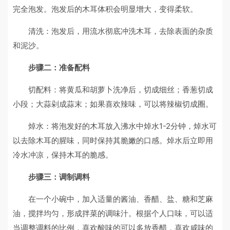
完全泡发。泡发后的木耳体积会明显增大，变得柔软。
清洗：泡发后，用流水彻底冲洗木耳，去除表面的杂质
和泥沙。
步骤二：准备配料
切配料：将黄瓜和胡萝卜洗净后，切成细丝；香葱切成
小段；大蒜剁成蒜末；如果喜欢辣味，可以将辣椒切成圈。
焯水：将泡发好的木耳放入沸水中焯水1-2分钟，焯水可
以去除木耳的腥味，同时保持其脆嫩的口感。焯水后立即用
冷水冲凉，保持木耳的脆感。
步骤三：调制调料
在一个小碗中，加入适量的酱油、香醋、盐、糖和芝麻
油，搅拌均匀，形成拌菜的调味汁。根据个人口味，可以适
当调整调料的比例，喜欢酸味的可以多放香醋，喜欢咸味的