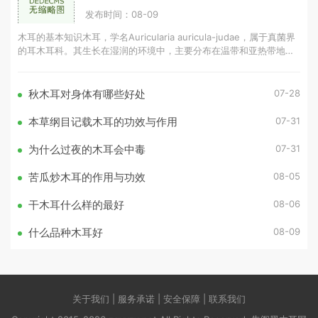
发布时间：08-09
木耳的基本知识木耳，学名Auricularia auricula-judae，属于真菌界
的耳木耳科。其生长在湿润的环境中，主要分布在温带和亚热带地
区。木耳的营养成分丰富，含有蛋白质、氨
07-28
秋木耳对身体有哪些好处
07-31
本草纲目记载木耳的功效与作用
07-31
为什么过夜的木耳会中毒
08-05
苦瓜炒木耳的作用与功效
08-06
干木耳什么样的最好
08-09
什么品种木耳好
关于我们 | 服务承诺 | 安全保障 | 联系我们