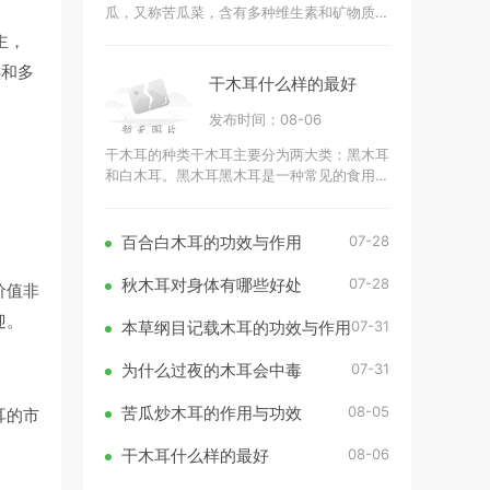
瓜，又称苦瓜菜，含有多种维生素和矿物质。
它富含维生素C、维生素A、维生素B群（如
主，
B1、B2、B3）和矿物质（如钾、钙、镁、铁
族和多
干木耳什么样的最好
发布时间：08-06
干木耳的种类干木耳主要分为两大类：黑木耳
和白木耳。黑木耳黑木耳是一种常见的食用
菌，通常呈现出深黑色或深褐色，质地韧性十
足。黑木耳的营养成分丰富，富含胶
07-28
百合白木耳的功效与作用
07-28
秋木耳对身体有哪些好处
价值非
迎。
07-31
本草纲目记载木耳的功效与作用
07-31
为什么过夜的木耳会中毒
08-05
苦瓜炒木耳的作用与功效
耳的市
08-06
干木耳什么样的最好