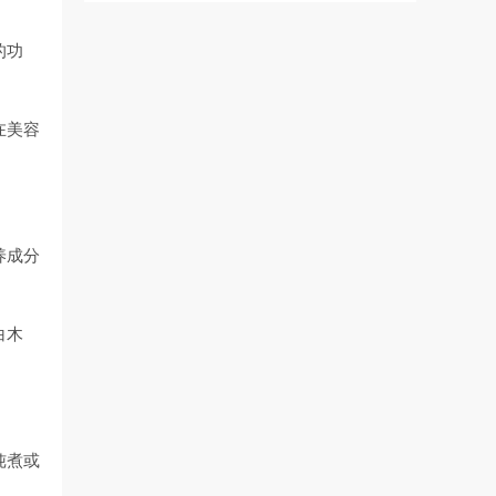
的功
在美容
养成分
白木
炖煮或