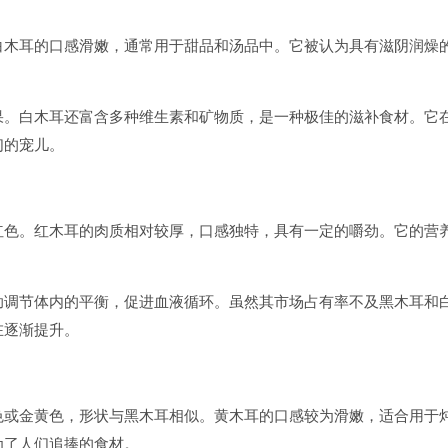
白木耳的口感滑嫩，通常用于甜品和汤品中。它被认为具有滋阴润燥
。
果。白木耳还富含多种维生素和矿物质，是一种极佳的滋补食材。它
们的宠儿。
红色。红木耳的肉质相对较厚，口感独特，具有一定的嚼劲。它的营
助调节体内的平衡，促进血液循环。虽然其市场占有率不及黑木耳和
在逐渐提升。
色或金黄色，形状与黑木耳相似。黄木耳的口感较为滑嫩，适合用于
为了人们追捧的食材。