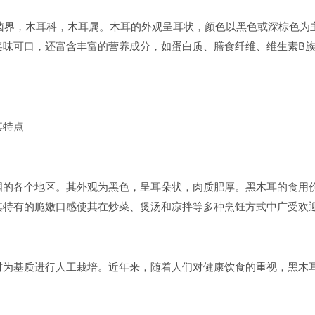
udae，属于真菌界，木耳科，木耳属。木耳的外观呈耳状，颜色以黑色或深棕色为
美味可口，还富含丰富的营养成分，如蛋白质、膳食纤维、维生素B
其特点
国的各个地区。其外观为黑色，呈耳朵状，肉质肥厚。黑木耳的食用
其特有的脆嫩口感使其在炒菜、煲汤和凉拌等多种烹饪方式中广受欢
材为基质进行人工栽培。近年来，随着人们对健康饮食的重视，黑木