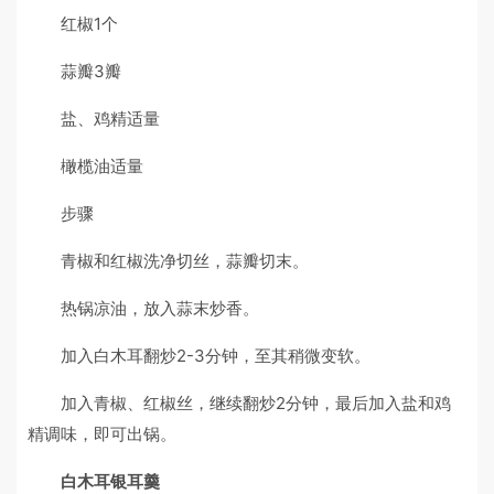
红椒1个
蒜瓣3瓣
盐、鸡精适量
橄榄油适量
步骤
青椒和红椒洗净切丝，蒜瓣切末。
热锅凉油，放入蒜末炒香。
加入白木耳翻炒2-3分钟，至其稍微变软。
加入青椒、红椒丝，继续翻炒2分钟，最后加入盐和鸡
精调味，即可出锅。
白木耳银耳羹