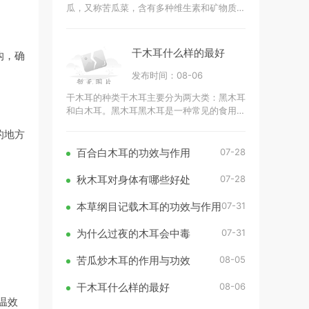
瓜，又称苦瓜菜，含有多种维生素和矿物质。
它富含维生素C、维生素A、维生素B群（如
B1、B2、B3）和矿物质（如钾、钙、镁、铁
干木耳什么样的最好
沟，确
发布时间：08-06
干木耳的种类干木耳主要分为两大类：黑木耳
和白木耳。黑木耳黑木耳是一种常见的食用
菌，通常呈现出深黑色或深褐色，质地韧性十
的地方
足。黑木耳的营养成分丰富，富含胶
07-28
百合白木耳的功效与作用
07-28
秋木耳对身体有哪些好处
07-31
本草纲目记载木耳的功效与作用
07-31
为什么过夜的木耳会中毒
08-05
苦瓜炒木耳的作用与功效
08-06
干木耳什么样的最好
温效