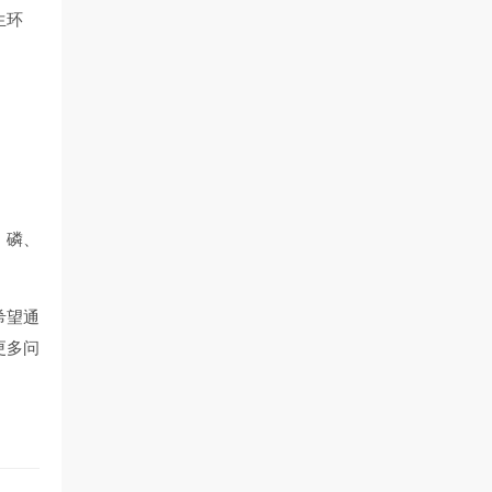
生环
、磷、
希望通
更多问